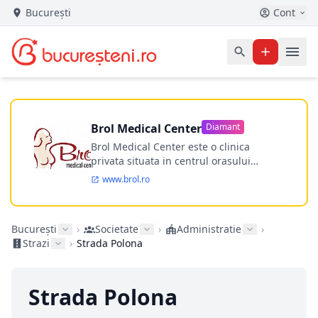
București
Cont
Brol Medical Center
Diamant
Brol Medical Center este o clinica
privata situata in centrul orasului
Timisoara avand o experienta de
www.brol.ro
aproape 21 de ani in chirurgia estetica.
Incepand din anul 2009 clinica isi
desfasoara activitatea intr-un spital
București
›
Societate
›
Administratie
›
ultramodern.
Strazi
›
Strada Polona
Strada Polona