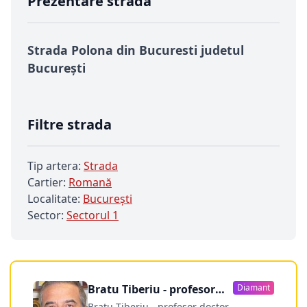
Prezentare strada
Strada Polona din Bucuresti judetul
București
Filtre strada
Tip artera:
Strada
Cartier:
Romană
Localitate:
Bucureşti
Sector:
Sectorul 1
Bratu Tiberiu - profesor
Diamant
doctor
Bratu Tiberiu - profesor doctor -