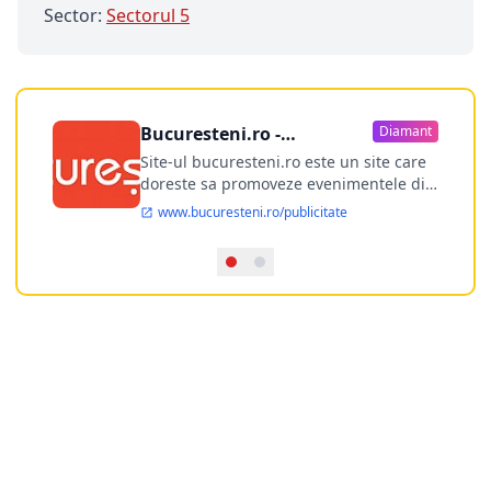
Sector:
Sectorul 5
Bucuresteni.ro -
Diamant
publicitate online
Site-ul bucuresteni.ro este un site care
doreste sa promoveze evenimentele din
Bucuresti si nu numai, sa puna la
www.bucuresteni.ro/publicitate
dispozitia utilizatorului cea mai
performanta harta electronica a
Bucuresti-ului, si in acelasi timp sa
ofere posibilitatea firmel...