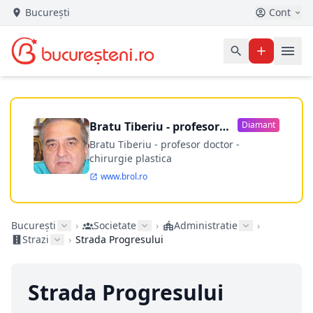
București
Cont
Bratu Tiberiu - profesor
Diamant
doctor
Bratu Tiberiu - profesor doctor -
chirurgie plastica
www.brol.ro
București
›
Societate
›
Administratie
›
Strazi
›
Strada Progresului
Strada Progresului