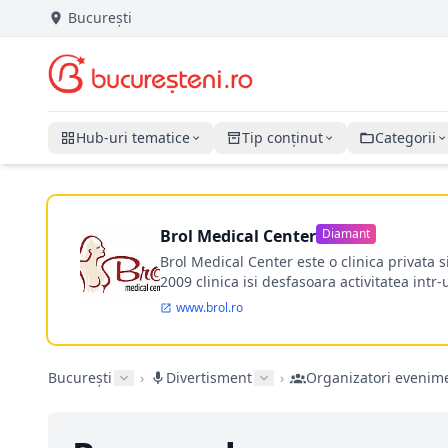
București
Hub-uri tematice
Tip conținut
Categorii
Brol Medical Center
Diamant
Brol Medical Center este o clinica privata 
2009 clinica isi desfasoara activitatea intr
www.brol.ro
București
›
Divertisment
›
Organizatori evenim