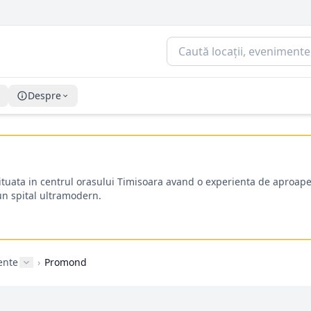
Despre
situata in centrul orasului Timisoara avand o experienta de aproape
-un spital ultramodern.
ente
›
Promond