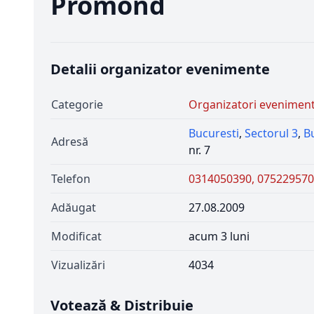
Promond
Detalii organizator evenimente
Categorie
Organizatori evenimen
Bucuresti
,
Sectorul 3
,
B
Adresă
nr. 7
Telefon
0314050390, 075229570
Adăugat
27.08.2009
Modificat
acum 3 luni
Vizualizări
4034
Votează & Distribuie