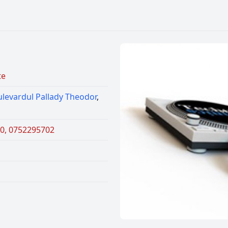
te
ulevardul Pallady Theodor
,
0, 0752295702