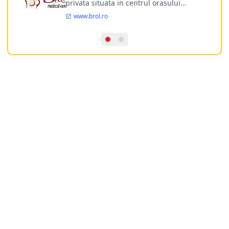
privata situata in centrul orasului
Timisoara avand o experienta de
www.brol.ro
aproape 21 de ani in chirurgia estetica.
Incepand din anul 2009 clinica isi
desfasoara activitatea intr-un spital
ultramodern.