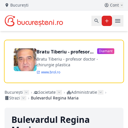
București
Cont
Bratu Tiberiu - profesor
Diamant
doctor
Bratu Tiberiu - profesor doctor -
chirurgie plastica
www.brol.ro
București
›
Societate
›
Administratie
›
Strazi
›
Bulevardul Regina Maria
Bulevardul Regina