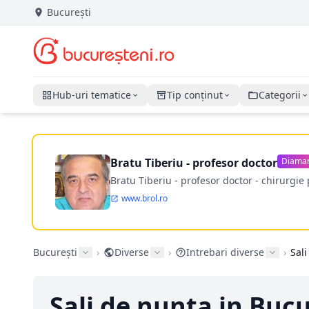
București
Hub-uri tematice
Tip conținut
Categorii
Bratu Tiberiu - profesor doctor
Diama
Bratu Tiberiu - profesor doctor - chirurgie 
www.brol.ro
București
›
Diverse
›
Intrebari diverse
›
Sal
Sali de nunta in Buc