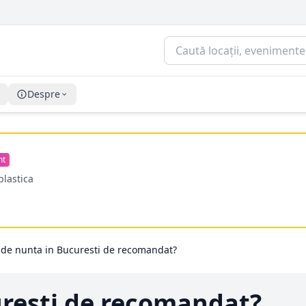
Despre
nt
plastica
i de nunta in Bucuresti de recomandat?
uresti de recomandat?