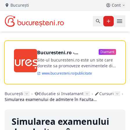
București
Cont
Bucuresteni.ro -
Diamant
publicitate online
Site-ul bucuresteni.ro este un site care
doreste sa promoveze evenimentele din
Bucuresti si nu numai, sa puna la
www.bucuresteni.ro/publicitate
dispozitia utilizatorului cea mai
performanta harta electronica a
Bucuresti-ului, si in acelasi timp sa
București
›
Educatie si Invatamant
›
Cursuri
›
ofere posibilitatea firmel...
Simularea examenului de admitere în Facultatea de Automatică și Calculatoare
Simularea examenului