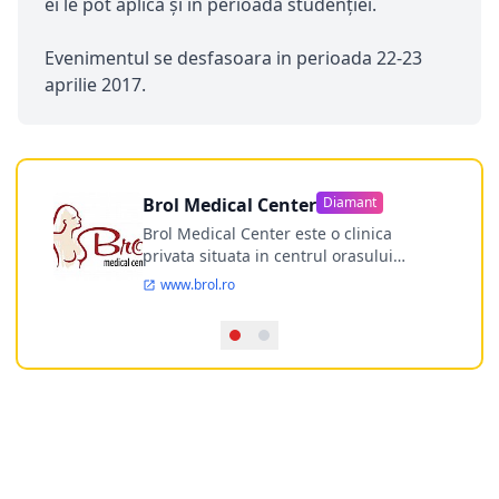
ei le pot aplica și în perioada studenției.
Evenimentul se desfasoara in perioada 22-23
aprilie 2017.
Brol Medical Center
Diamant
Brol Medical Center este o clinica
privata situata in centrul orasului
Timisoara avand o experienta de
www.brol.ro
aproape 21 de ani in chirurgia estetica.
Incepand din anul 2009 clinica isi
desfasoara activitatea intr-un spital
ultramodern.