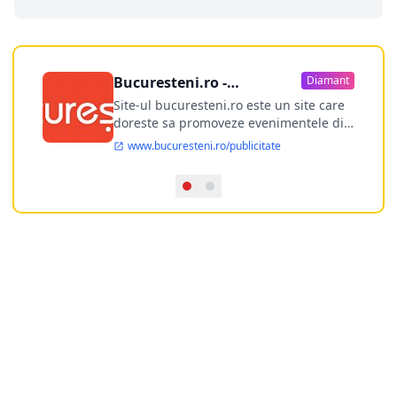
Bucuresteni.ro -
Diamant
publicitate online
Site-ul bucuresteni.ro este un site care
doreste sa promoveze evenimentele din
Bucuresti si nu numai, sa puna la
www.bucuresteni.ro/publicitate
dispozitia utilizatorului cea mai
performanta harta electronica a
Bucuresti-ului, si in acelasi timp sa
ofere posibilitatea firmel...