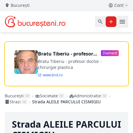
București
Cont
Bratu Tiberiu - profesor
Diamant
doctor
Bratu Tiberiu - profesor doctor -
chirurgie plastica
www.brol.ro
București
›
Societate
›
Administratie
›
Strazi
›
Strada ALEILE PARCULUI CISMIGIU
Strada ALEILE PARCULUI