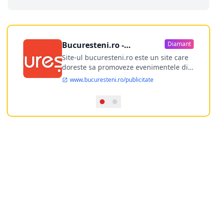
Bucuresteni.ro -
Diamant
publicitate online
Site-ul bucuresteni.ro este un site care
doreste sa promoveze evenimentele din
Bucuresti si nu numai, sa puna la
www.bucuresteni.ro/publicitate
dispozitia utilizatorului cea mai
performanta harta electronica a
Bucuresti-ului, si in acelasi timp sa
ofere posibilitatea firmel...