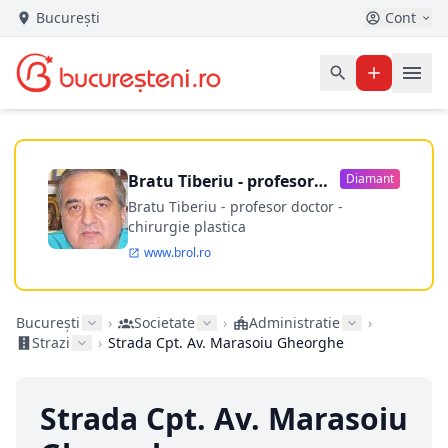
București
Cont
Bratu Tiberiu - profesor
Diamant
doctor
Bratu Tiberiu - profesor doctor -
chirurgie plastica
www.brol.ro
București
›
Societate
›
Administratie
›
Strazi
›
Strada Cpt. Av. Marasoiu Gheorghe
Strada Cpt. Av. Marasoiu