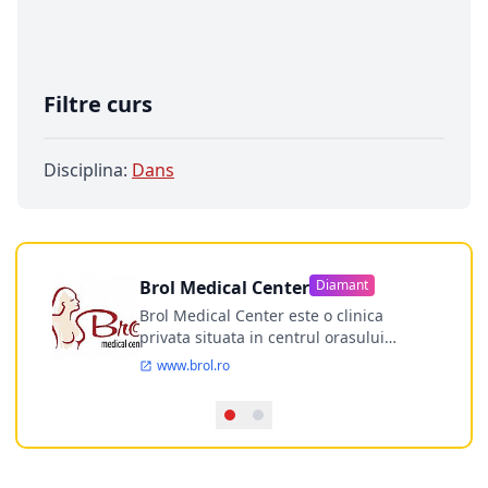
Filtre curs
Disciplina:
Dans
Brol Medical Center
Diamant
Brol Medical Center este o clinica
privata situata in centrul orasului
Timisoara avand o experienta de
www.brol.ro
aproape 21 de ani in chirurgia estetica.
Incepand din anul 2009 clinica isi
desfasoara activitatea intr-un spital
ultramodern.