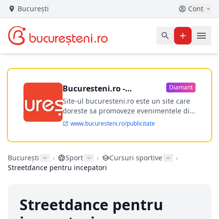
București
Cont
Bucuresteni.ro -
Diamant
publicitate online
Site-ul bucuresteni.ro este un site care
doreste sa promoveze evenimentele din
Bucuresti si nu numai, sa puna la
www.bucuresteni.ro/publicitate
dispozitia utilizatorului cea mai
performanta harta electronica a
Bucuresti-ului, si in acelasi timp sa
București
›
Sport
›
Cursuri sportive
›
ofere posibilitatea firmel...
Streetdance pentru incepatori
Streetdance pentru