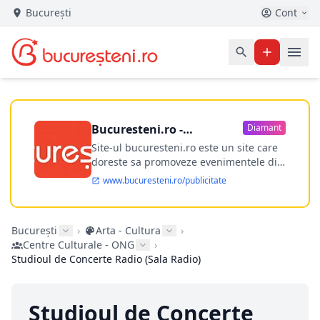
București
Cont
Bucuresteni.ro -
Diamant
publicitate online
Site-ul bucuresteni.ro este un site care
doreste sa promoveze evenimentele din
Bucuresti si nu numai, sa puna la
www.bucuresteni.ro/publicitate
dispozitia utilizatorului cea mai
performanta harta electronica a
Bucuresti-ului, si in acelasi timp sa
București
›
Arta - Cultura
›
ofere posibilitatea firmel...
Centre Culturale - ONG
›
Studioul de Concerte Radio (Sala Radio)
Studioul de Concerte