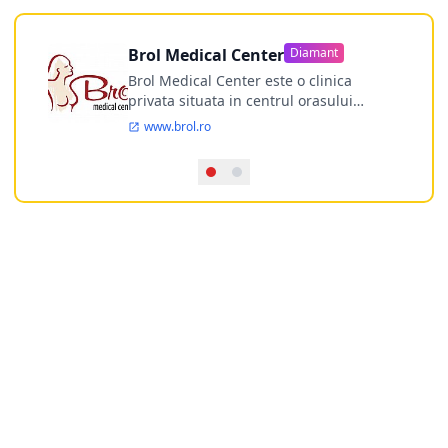
Brol Medical Center
Diamant
Brol Medical Center este o clinica
privata situata in centrul orasului
Timisoara avand o experienta de
www.brol.ro
aproape 21 de ani in chirurgia estetica.
Incepand din anul 2009 clinica isi
desfasoara activitatea intr-un spital
ultramodern.