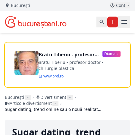
București
Cont
Bratu Tiberiu - profesor
Diamant
doctor
Bratu Tiberiu - profesor doctor -
chirurgie plastica
www.brol.ro
București
›
Divertisment
›
Articole divertisment
›
Sugar dating, trend online sau o nouă realitate în lumea întâlnirilor moderne?
Sugar dating, trend