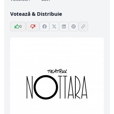
Votează & Distribuie
0