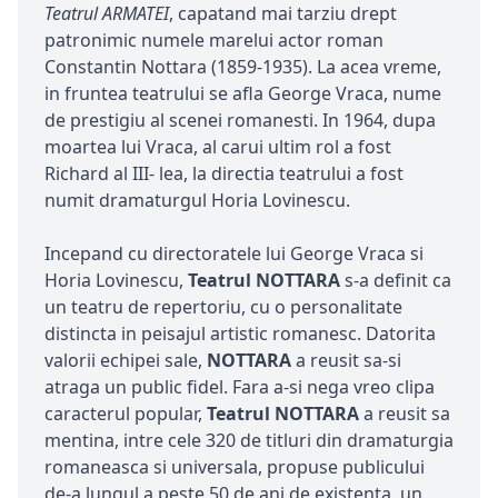
Teatrul ARMATEI
, capatand mai tarziu drept
patronimic numele marelui actor roman
Constantin Nottara (1859-1935). La acea vreme,
in fruntea teatrului se afla George Vraca, nume
de prestigiu al scenei romanesti. In 1964, dupa
moartea lui Vraca, al carui ultim rol a fost
Richard al III- lea, la directia teatrului a fost
numit dramaturgul Horia Lovinescu.
Incepand cu directoratele lui George Vraca si
Horia Lovinescu,
Teatrul NOTTARA
s-a definit ca
un teatru de repertoriu, cu o personalitate
distincta in peisajul artistic romanesc. Datorita
valorii echipei sale,
NOTTARA
a reusit sa-si
atraga un public fidel. Fara a-si nega vreo clipa
caracterul popular,
Teatrul NOTTARA
a reusit sa
mentina, intre cele 320 de titluri din dramaturgia
romaneasca si universala, propuse publicului
de-a lungul a peste 50 de ani de existenta, un