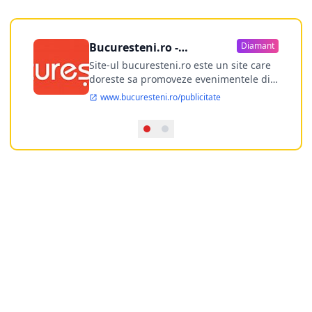
Bucuresteni.ro -
Diamant
publicitate online
Site-ul bucuresteni.ro este un site care
doreste sa promoveze evenimentele din
Bucuresti si nu numai, sa puna la
www.bucuresteni.ro/publicitate
dispozitia utilizatorului cea mai
performanta harta electronica a
Bucuresti-ului, si in acelasi timp sa
ofere posibilitatea firmel...