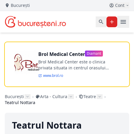
București
Cont
Brol Medical Center
Diamant
Brol Medical Center este o clinica
privata situata in centrul orasului
Timisoara avand o experienta de
www.brol.ro
aproape 21 de ani in chirurgia estetica.
Incepand din anul 2009 clinica isi
desfasoara activitatea intr-un spital
București
›
Arta - Cultura
›
Teatre
›
ultramodern.
Teatrul Nottara
Teatrul Nottara