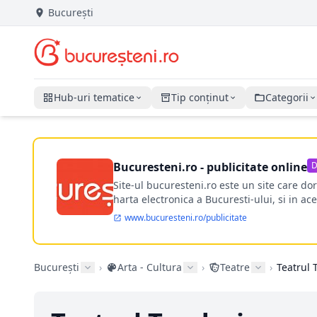
București
Hub-uri tematice
Tip conținut
Categorii
Bucuresteni.ro - publicitate online
D
Site-ul bucuresteni.ro este un site care d
harta electronica a Bucuresti-ului, si in ace
www.bucuresteni.ro/publicitate
București
›
Arta - Cultura
›
Teatre
›
Teatrul 