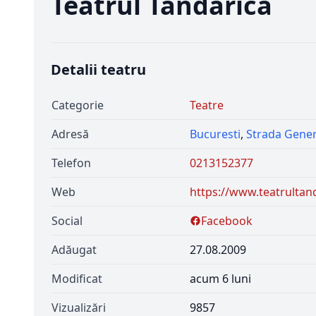
Teatrul Tandarica
Detalii teatru
Categorie
Teatre
Adresă
Bucuresti
,
Strada Gener
Telefon
0213152377
Web
https://www.teatrultan
Social
Facebook
Adăugat
27.08.2009
Modificat
acum 6 luni
Vizualizări
9857