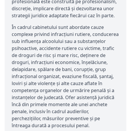
profesională este construită pe profesionalism,
discreție, implicare directă și dezvoltarea unor
strategii juridice adaptate fiecărui caz în parte.
În cadrul cabinetului sunt abordate cauze
complexe privind infracțiuni rutiere, conducerea
sub influența alcoolului sau a substanțelor
psihoactive, accidente rutiere cu victime, trafic
de droguri de risc și mare risc, deținere de
droguri, infracțiuni economice, înșelăciune,
delapidare, spălare de bani, corupție, grup
infracțional organizat, evaziune fiscală, șantaj,
loviri și alte violențe și alte cauze aflate în
competența organelor de urmărire penală și a
instanțelor de judecată. Ofer asistență juridică
încă din primele momente ale unei anchete
penale, inclusiv în cadrul audierilor,
perchezițiilor, măsurilor preventive și pe
întreaga durată a procesului penal.