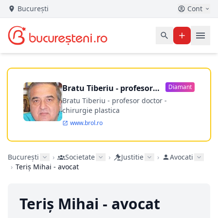
București
Cont
Bratu Tiberiu - profesor
Diamant
doctor
Bratu Tiberiu - profesor doctor -
chirurgie plastica
www.brol.ro
București
›
Societate
›
Justitie
›
Avocati
›
Teriș Mihai - avocat
Teriș Mihai - avocat