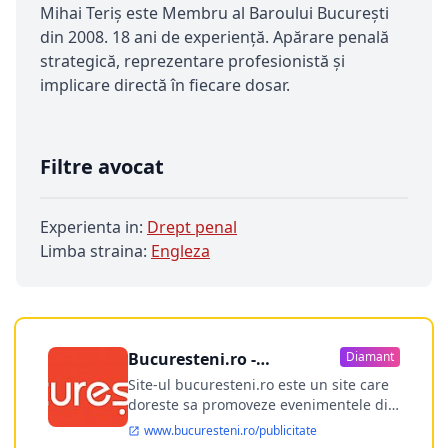
Mihai Teriș este Membru al Baroului București
din 2008. 18 ani de experiență. Apărare penală
strategică, reprezentare profesionistă și
implicare directă în fiecare dosar.
Filtre avocat
Experienta in:
Drept penal
Limba straina:
Engleza
Bucuresteni.ro -
Diamant
publicitate online
Site-ul bucuresteni.ro este un site care
doreste sa promoveze evenimentele din
Bucuresti si nu numai, sa puna la
www.bucuresteni.ro/publicitate
dispozitia utilizatorului cea mai