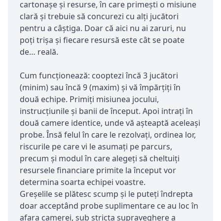
cartonaşe şi resurse, în care primeşti o misiune
clară şi trebuie să concurezi cu alţi jucători
pentru a câştiga. Doar că aici nu ai zaruri, nu
poţi trişa şi fiecare resursă este cât se poate
de… reală.
Cum funcţionează: cooptezi încă 3 jucători
(minim) sau încă 9 (maxim) şi vă împărţiţi în
două echipe. Primiţi misiunea jocului,
instrucţiunile şi banii de început. Apoi intraţi în
două camere identice, unde vă aşteaptă aceleaşi
probe. Însă felul în care le rezolvaţi, ordinea lor,
riscurile pe care vi le asumaţi pe parcurs,
precum şi modul în care alegeţi să cheltuiţi
resursele financiare primite la început vor
determina soarta echipei voastre.
Greşelile se plătesc scump şi le puteţi îndrepta
doar acceptând probe suplimentare ce au loc în
afara camerei, sub stricta supraveghere a