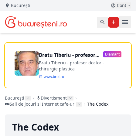
București
Cont
Bratu Tiberiu - profesor
Diamant
doctor
Bratu Tiberiu - profesor doctor -
chirurgie plastica
www.brol.ro
București
›
Divertisment
›
Sali de jocuri si Internet cafe-uri
›
The Codex
The Codex