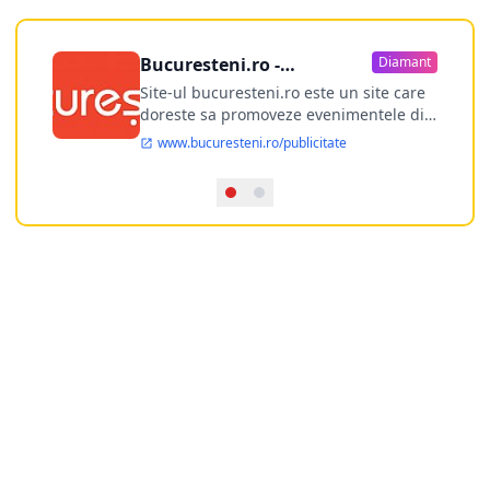
Bucuresteni.ro -
Diamant
publicitate online
Site-ul bucuresteni.ro este un site care
doreste sa promoveze evenimentele din
Bucuresti si nu numai, sa puna la
www.bucuresteni.ro/publicitate
dispozitia utilizatorului cea mai
performanta harta electronica a
Bucuresti-ului, si in acelasi timp sa
ofere posibilitatea firmel...