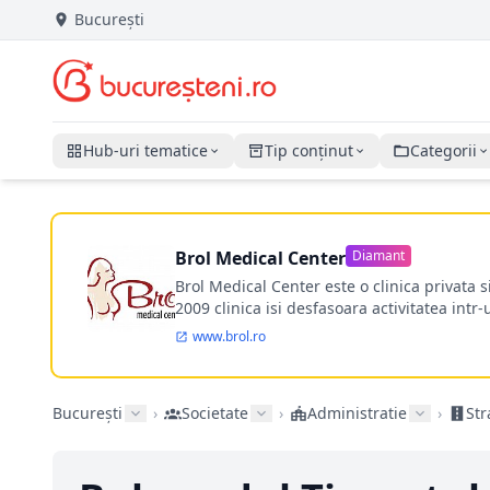
București
Hub-uri tematice
Tip conținut
Categorii
Brol Medical Center
Diamant
Brol Medical Center este o clinica privata 
2009 clinica isi desfasoara activitatea intr
www.brol.ro
București
›
Societate
›
Administratie
›
Str