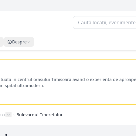
Despre
situata in centrul orasului Timisoara avand o experienta de aproape
-un spital ultramodern.
azi
›
Bulevardul Tineretului