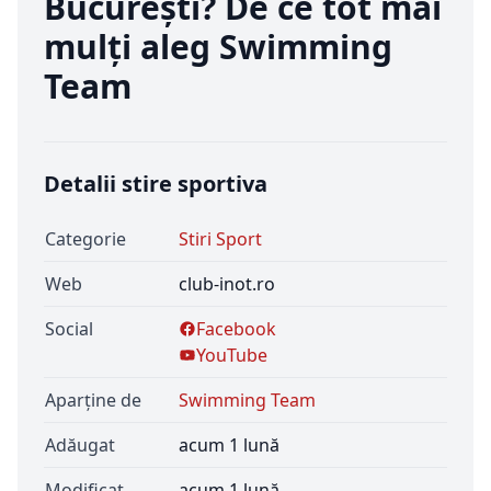
București? De ce tot mai
mulți aleg Swimming
Team
Detalii stire sportiva
Categorie
Stiri Sport
Web
club-inot.ro
Social
Facebook
YouTube
Aparține de
Swimming Team
Adăugat
acum 1 lună
Modificat
acum 1 lună