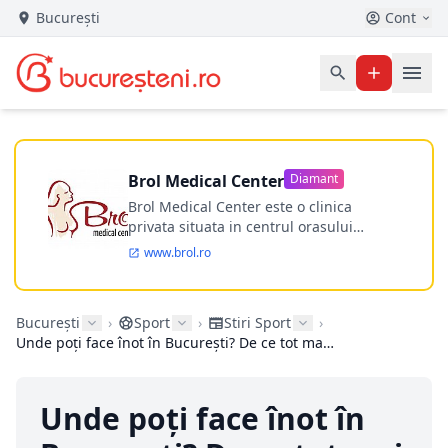
București
Cont
Brol Medical Center
Diamant
Brol Medical Center este o clinica
privata situata in centrul orasului
Timisoara avand o experienta de
www.brol.ro
aproape 21 de ani in chirurgia estetica.
Incepand din anul 2009 clinica isi
desfasoara activitatea intr-un spital
București
›
Sport
›
Stiri Sport
›
ultramodern.
Unde poți face înot în București? De ce tot mai mulți aleg Swimming Team
Unde poți face înot în