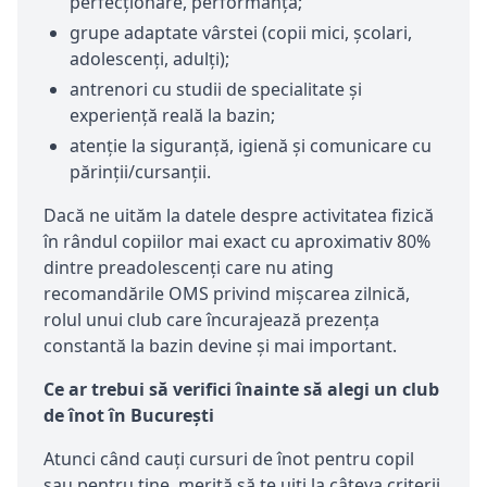
perfecționare, performanță;
grupe adaptate vârstei (copii mici, școlari,
adolescenți, adulți);
antrenori cu studii de specialitate și
experiență reală la bazin;
atenție la siguranță, igienă și comunicare cu
părinții/cursanții.
Dacă ne uităm la datele despre activitatea fizică
în rândul copiilor mai exact cu aproximativ 80%
dintre preadolescenți care nu ating
recomandările OMS privind mișcarea zilnică,
rolul unui club care încurajează prezența
constantă la bazin devine și mai important.
Ce ar trebui să verifici înainte să alegi un club
de înot în București
Atunci când cauți cursuri de înot pentru copil
sau pentru tine, merită să te uiți la câteva criterii