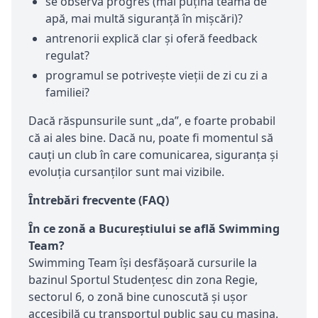
se observă progres (mai puțină teamă de
apă, mai multă siguranță în mișcări)?
antrenorii explică clar și oferă feedback
regulat?
programul se potrivește vieții de zi cu zi a
familiei?
Dacă răspunsurile sunt „da”, e foarte probabil
că ai ales bine. Dacă nu, poate fi momentul să
cauți un club în care comunicarea, siguranța și
evoluția cursanților sunt mai vizibile.
Întrebări frecvente (FAQ)
În ce zonă a Bucureștiului se află Swimming
Team?
Swimming Team își desfășoară cursurile la
bazinul Sportul Studențesc din zona Regie,
sectorul 6, o zonă bine cunoscută și ușor
accesibilă cu transportul public sau cu mașina.