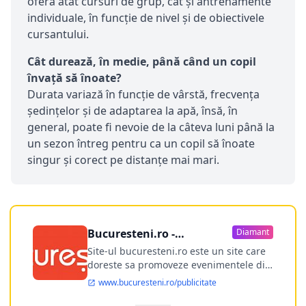
oferă atât cursuri de grup, cât și antrenamente
individuale, în funcție de nivel și de obiectivele
cursantului.
Cât durează, în medie, până când un copil
învață să înoate?
Durata variază în funcție de vârstă, frecvența
ședințelor și de adaptarea la apă, însă, în
general, poate fi nevoie de la câteva luni până la
un sezon întreg pentru ca un copil să înoate
singur și corect pe distanțe mai mari.
Bucuresteni.ro -
Diamant
publicitate online
Site-ul bucuresteni.ro este un site care
doreste sa promoveze evenimentele din
Bucuresti si nu numai, sa puna la
www.bucuresteni.ro/publicitate
dispozitia utilizatorului cea mai
performanta harta electronica a