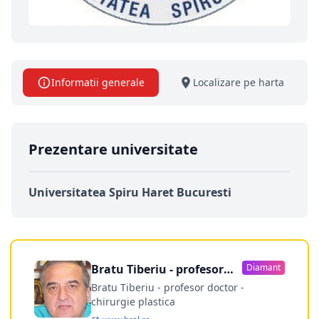
Informatii generale
Localizare pe harta
Prezentare universitate
Universitatea Spiru Haret Bucuresti
Bratu Tiberiu - profesor
Diamant
doctor
Bratu Tiberiu - profesor doctor -
chirurgie plastica