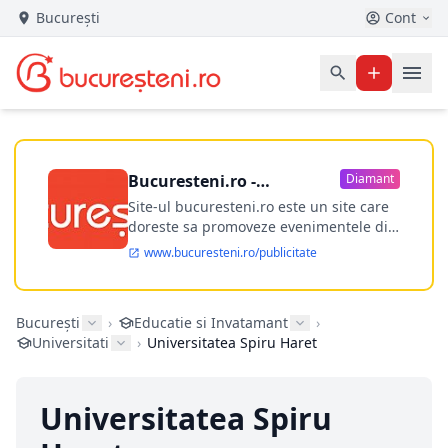
București
Cont
Bucuresteni.ro -
Diamant
publicitate online
Site-ul bucuresteni.ro este un site care
doreste sa promoveze evenimentele din
Bucuresti si nu numai, sa puna la
www.bucuresteni.ro/publicitate
dispozitia utilizatorului cea mai
performanta harta electronica a
Bucuresti-ului, si in acelasi timp sa
București
›
Educatie si Invatamant
›
ofere posibilitatea firmel...
Universitati
›
Universitatea Spiru Haret
Universitatea Spiru