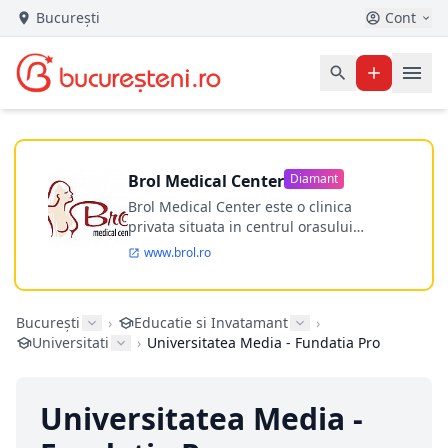
București
Cont
Brol Medical Center
Diamant
Brol Medical Center este o clinica
privata situata in centrul orasului
Timisoara avand o experienta de
www.brol.ro
aproape 21 de ani in chirurgia estetica.
Incepand din anul 2009 clinica isi
desfasoara activitatea intr-un spital
București
›
Educatie si Invatamant
›
ultramodern.
Universitati
›
Universitatea Media - Fundatia Pro
Universitatea Media -