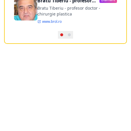
Bratu Tiberiu - profesor
doctor
Bratu Tiberiu - profesor doctor -
chirurgie plastica
www.brol.ro