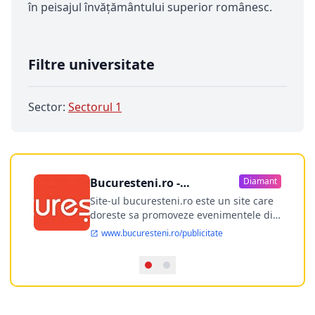
în peisajul învăţământului superior românesc.
Filtre universitate
Sector:
Sectorul 1
Bucuresteni.ro -
Diamant
publicitate online
Site-ul bucuresteni.ro este un site care
doreste sa promoveze evenimentele din
Bucuresti si nu numai, sa puna la
www.bucuresteni.ro/publicitate
dispozitia utilizatorului cea mai
performanta harta electronica a
Bucuresti-ului, si in acelasi timp sa
ofere posibilitatea firmel...