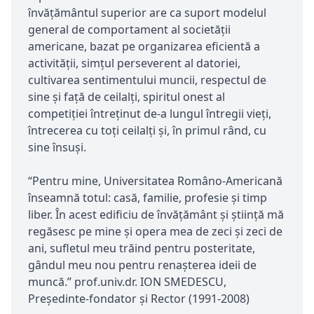
învățământul superior are ca suport modelul
general de comportament al societății
americane, bazat pe organizarea eficientă a
activității, simțul perseverent al datoriei,
cultivarea sentimentului muncii, respectul de
sine și față de ceilalți, spiritul onest al
competiției întreținut de-a lungul întregii vieți,
întrecerea cu toți ceilalți și, în primul rând, cu
sine însuși.
“Pentru mine, Universitatea Româno-Americană
înseamnă totul: casă, familie, profesie și timp
liber. În acest edificiu de învățământ și știință mă
regăsesc pe mine și opera mea de zeci și zeci de
ani, sufletul meu trăind pentru posteritate,
gândul meu nou pentru renașterea ideii de
muncă.” prof.univ.dr. ION SMEDESCU,
Președinte-fondator și Rector (1991-2008)