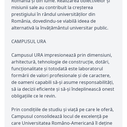
România și din lume. Realizarea obiectivelor și
misiunii sale au contribuit la creșterea
prestigiului în rândul universităților din
România, dovedindu-se viabilă ideea de
alternativă la învățământul universitar public.
CAMPUSUL URA
Campusul URA impresionează prin dimensiuni,
arhitectură, tehnologie de construcţie, dotări,
funcţionalitate şi totodată este laboratorul
formării de valori profesionale şi de caractere,
de oameni capabili să-şi asume responsabilităţi,
să ia decizii eficiente şi să-şi îndeplinească onest
obligaţiile ce le revin.
Prin condiţiile de studiu şi viaţă pe care le oferă,
Campusul consolidează locul de excelenţă pe
care Universitatea Româno-Americană îl deţine