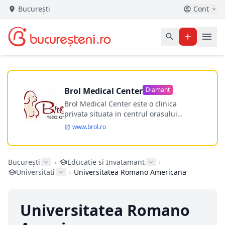
București
Cont
Brol Medical Center
Diamant
Brol Medical Center este o clinica
privata situata in centrul orasului
Timisoara avand o experienta de
www.brol.ro
aproape 21 de ani in chirurgia estetica.
Incepand din anul 2009 clinica isi
desfasoara activitatea intr-un spital
București
›
Educatie si Invatamant
›
ultramodern.
Universitati
›
Universitatea Romano Americana
Universitatea Romano