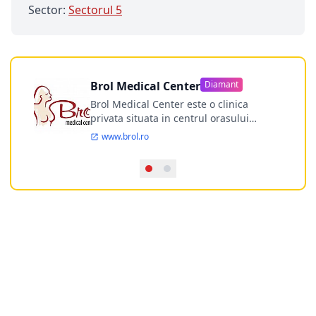
Sector:
Sectorul 5
Brol Medical Center
Diamant
Brol Medical Center este o clinica
privata situata in centrul orasului
Timisoara avand o experienta de
www.brol.ro
aproape 21 de ani in chirurgia estetica.
Incepand din anul 2009 clinica isi
desfasoara activitatea intr-un spital
ultramodern.