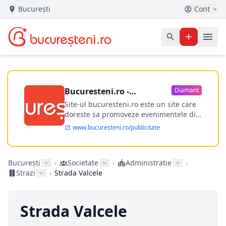
București
Cont
Bucuresteni.ro -
Diamant
publicitate online
Site-ul bucuresteni.ro este un site care
doreste sa promoveze evenimentele din
Bucuresti si nu numai, sa puna la
www.bucuresteni.ro/publicitate
dispozitia utilizatorului cea mai
performanta harta electronica a
Bucuresti-ului, si in acelasi timp sa
București
›
Societate
›
Administratie
›
ofere posibilitatea firmel...
Strazi
›
Strada Valcele
Strada Valcele