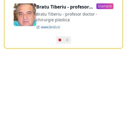
Bratu Tiberiu - profesor
Diamant
doctor
Bratu Tiberiu - profesor doctor -
chirurgie plastica
www.brol.ro