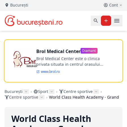
București
Cont
Brol Medical Center
Diamant
Brol Medical Center este o clinica
privata situata in centrul orasului
Timisoara avand o experienta de
www.brol.ro
aproape 21 de ani in chirurgia estetica.
Incepand din anul 2009 clinica isi
desfasoara activitatea intr-un spital
București
›
Sport
›
Centre sportive
›
ultramodern.
Centre sportive
›
World Class Health Academy - Grand
World Class Health