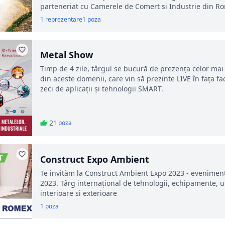
parteneriat cu Camerele de Comert si Industrie din R
1 reprezentare
1 poza
Metal Show
Timp de 4 zile, târgul se bucură de prezenţa celor ma
din aceste domenii, care vin să prezinte LIVE în faţa fac
zeci de aplicaţii şi tehnologii SMART.
2
1 poza
Construct Expo Ambient
Te invităm la Construct Ambient Expo 2023 - eveniment
2023. Târg internațional de tehnologii, echipamente, ut
interioare si exterioare
1 poza