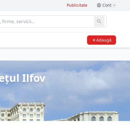
Publicitate
Cont
Adaugă
țul Ilfov