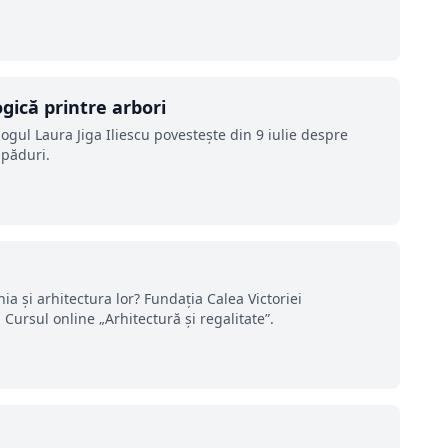
gică printre arbori
logul Laura Jiga Iliescu povestește din 9 iulie despre
 păduri.
a și arhitectura lor? Fundația Calea Victoriei
 Cursul online „Arhitectură și regalitate”.