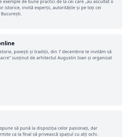
re exemple de bune practici de la cei care „au ascultat o
r istorice, invită experții, autoritățile și pe toți cei
 București.
online
storie, povești și tradiții, din 7 decembrie te invităm să
sacre” susținut de arhitectul Augustin Ioan și organizat
ropune să pună la dispoziţia celor pasionaţi, dar
ite ca la final să privească spaţiul cu alţi ochi.