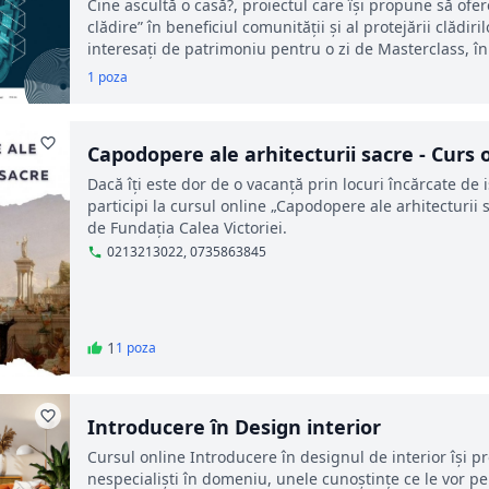
Cine ascultă o casă?, proiectul care își propune să ofe
clădire” în beneficiul comunității și al protejării clădirilo
interesați de patrimoniu pentru o zi de Masterclass, în
1 poza
Capodopere ale arhitecturii sacre - Curs 
Dacă îți este dor de o vacanță prin locuri încărcate de i
participi la cursul online „Capodopere ale arhitecturii 
de Fundația Calea Victoriei.
0213213022, 0735863845
1
1 poza
Introducere în Design interior
Cursul online Introducere în designul de interior îşi p
nespecialişti în domeniu, unele cunoştinţe ce le vor perm