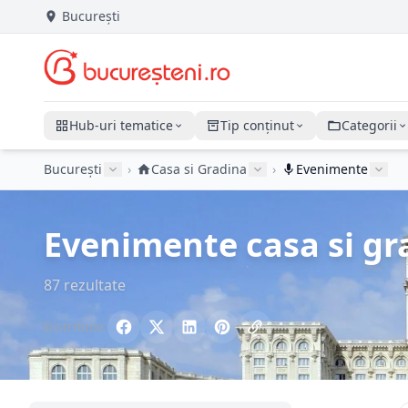
București
Hub-uri tematice
Tip conținut
Categorii
București
›
Casa si Gradina
›
Evenimente
Evenimente casa si gra
87 rezultate
Distribuie: