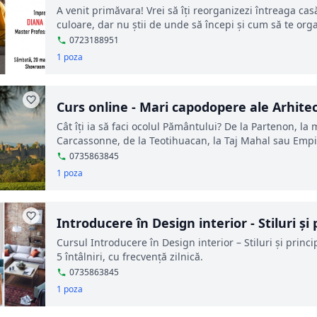
A venit primăvara! Vrei să îţi reorganizezi întreaga cas
culoare, dar nu știi de unde să începi și cum să te orga
0723188951
1 poza
Curs online - Mari capodopere ale Arhitec
Cât îți ia să faci ocolul Pământului? De la Partenon, l
Carcassonne, de la Teotihuacan, la Taj Mahal sau Empi
0735863845
1 poza
Introducere în Design interior - Stiluri şi 
Cursul Introducere în Design interior – Stiluri și princi
5 întâlniri, cu frecvență zilnică.
0735863845
1 poza