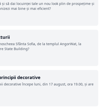
ă şi să dai locuinţei tale un nou look plin de prospeţime şi
nizezi mai bine și mai eficient?
turii
a moscheea Sfânta Sofia, de la templul AngorWat, la
re State Building?
principii decorative
pii decorative începe luni, din 17 august, ora 19.00, și are