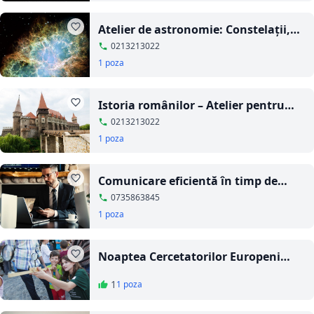
Atelier de astronomie: Constelații,
sateliți, galaxii
0213213022
1 poza
Istoria românilor – Atelier pentru
liceeni
0213213022
1 poza
Comunicare eficientă în timp de
criză - Curs online
0735863845
1 poza
Noaptea Cercetatorilor Europeni
2019
1
1 poza