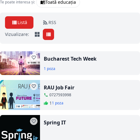
Toată educația
Te poate interesa și:
Listă
RSS
Vizualizare:
Bucharest Tech Week
1 poza
RAU Job Fair
0727593998
1
1 poza
Spring IT