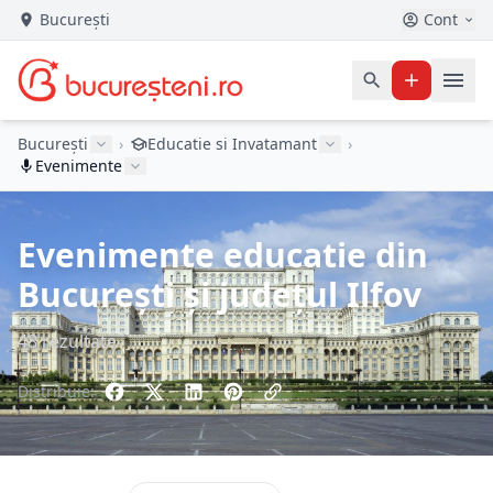
București
Cont
București
›
Educatie si Invatamant
›
Evenimente
Evenimente educatie din
București și județul Ilfov
48 rezultate
Distribuie: