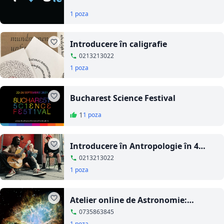
1 poza
Introducere în caligrafie
0213213022
1 poza
Bucharest Science Festival
1
1 poza
Introducere în Antropologie în 4
episoade: rudenie, economie,
0213213022
politică, religie
1 poza
Atelier online de Astronomie:
Constelații, sateliți, galaxii
0735863845
1 poza