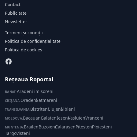
Contact
Publicitate
Newsletter
Termeni și condiții
Politica de confidențialitate
Politica de cookies
Rețeaua Roportal
Aradeni
·
Timisoreni
BANAT:
Oradeni
·
Satmareni
CRIȘANA:
Bistriteni
·
Clujeni
·
Sibieni
TRANSILVANIA:
Bacauani
·
Galateni
·
Ieseni
·
Vasluieni
·
Vranceni
MOLDOVA:
Braileni
·
Buzoieni
·
Calaraseni
·
Pitesteni
·
Ploiesteni
·
MUNTENIA:
Targovisteni