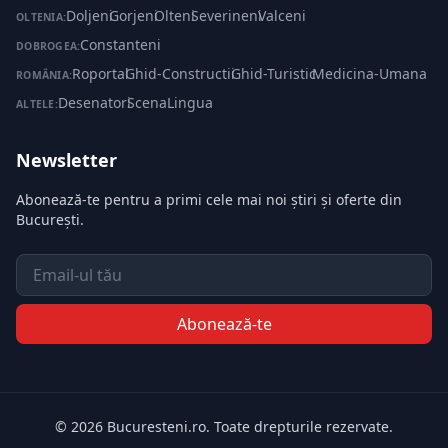
Doljeni
·
Gorjeni
·
Olteni
·
Severineni
·
Valceni
OLTENIA:
Constanteni
DOBROGEA:
Roportal
·
Ghid-Constructii
·
Ghid-Turistic
·
Medicina-Umana
ROMÂNIA:
Desenatori
·
ScenaLingua
ALTELE:
Newsletter
Abonează-te pentru a primi cele mai noi știri și oferte din
București.
Email
Abonează-te
© 2026 Bucuresteni.ro. Toate drepturile rezervate.