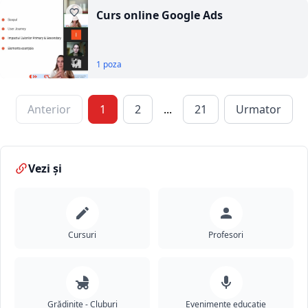
Curs online Google Ads
1 poza
Anterior
1
2
...
21
Urmator
Vezi și
Cursuri
Profesori
Grădinițe - Cluburi
Evenimente educație