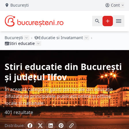
București
Cont
București
›
Educatie si Invatamant
›
Stiri educatie
Stiri educatie din București
și județul Ilfov
În această categorie găsiți știri locale din educație
difuzate de principalele publicații online și offline
locale și naționale.
401 rezultate
Distribuie: