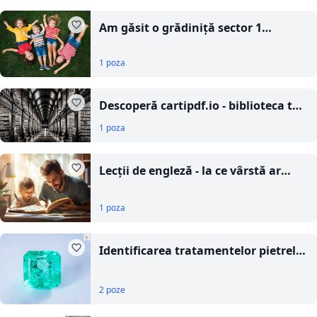
Am găsit o grădiniță sector 1
perfectă pentru mica ta minune
1 poza
Descoperă cartipdf.io - biblioteca ta
de cărți PDF gratuite!
1 poza
Lecții de engleză - la ce vârstă ar
trebui să începi să înveți engleza?
1 poza
Identificarea tratamentelor pietrelor
prețioase
2 poze