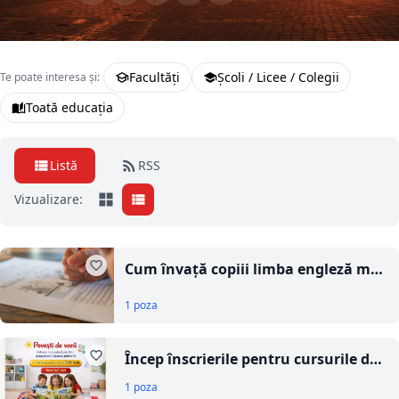
Facultăți
Școli / Licee / Colegii
Te poate interesa și:
Toată educația
Listă
RSS
Vizualizare:
Cum învață copiii limba engleză mai
ușor și cum îi poți ajuta
1 poza
Încep înscrierile pentru cursurile de
vară 2026 la Școala de engleză
1 poza