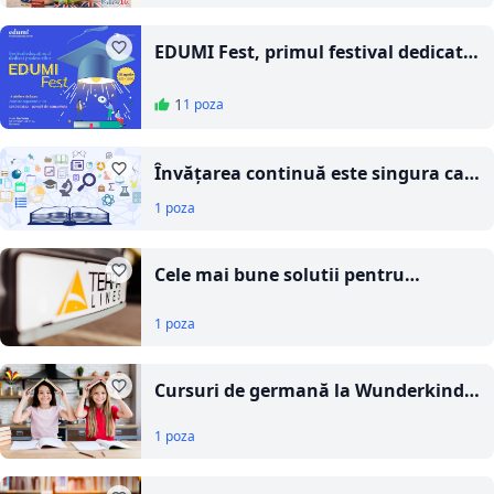
FollowMe
EDUMI Fest, primul festival dedicat
profesorilor
1
1 poza
Învățarea continuă este singura cale
să nu devii irelevant pe piața muncii
1 poza
în 2026
Cele mai bune solutii pentru
transportul elevilor in Bucuresti
1 poza
Cursuri de germană la Wunderkind
Suceava, cum studiul se transformă
1 poza
într-o experiență plăcută pentru
copii