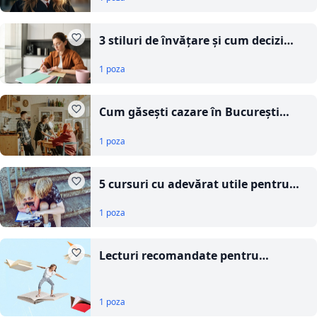
3 stiluri de învățare și cum decizi
care ți se potrivește cel mai bine
1 poza
Cum găsești cazare în București
dacă ești student, cele mai bune
1 poza
alternative
5 cursuri cu adevărat utile pentru
copii
1 poza
Lecturi recomandate pentru
preadolescenți: ce să alegi pentru
copilul tău
1 poza