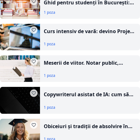
Ghid pentru studenți în București:
cum găsești chiria potrivită
1 poza
Curs intensiv de vară: devino Project
Manager în IT în timp record
1 poza
Meserii de viitor. Notar public,
avocat sau medic!
1 poza
Copywriterul asistat de IA: cum să
folosiți instrumentele IA pentru a vă
1 poza
îmbunătăți creativitatea, nu pentru
a o înlocui
Obiceiuri și tradiții de absolvire în
cultura românească
1 poza