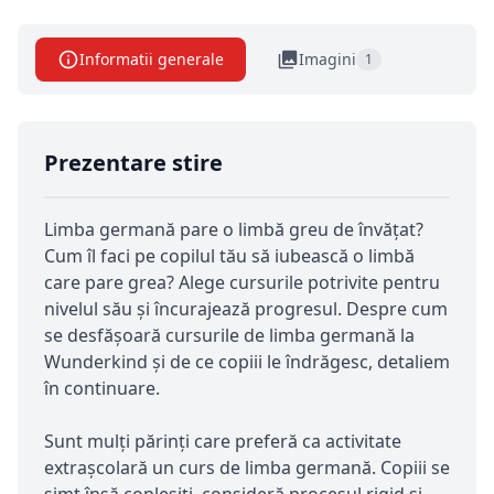
Informatii generale
Imagini
1
Prezentare stire
Limba germană pare o limbă greu de învățat?
Cum îl faci pe copilul tău să iubească o limbă
care pare grea? Alege cursurile potrivite pentru
nivelul său și încurajează progresul. Despre cum
se desfășoară cursurile de limba germană la
Wunderkind și de ce copiii le îndrăgesc, detaliem
în continuare.
Sunt mulți părinți care preferă ca activitate
extrașcolară un curs de limba germană. Copiii se
simt însă copleșiți, consideră procesul rigid și