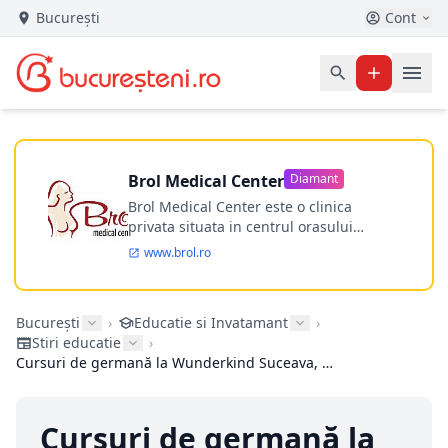
București
Cont
Brol Medical Center
Diamant
Brol Medical Center este o clinica
privata situata in centrul orasului
Timisoara avand o experienta de
www.brol.ro
aproape 21 de ani in chirurgia estetica.
Incepand din anul 2009 clinica isi
desfasoara activitatea intr-un spital
București
›
Educatie si Invatamant
›
ultramodern.
Stiri educatie
›
Cursuri de germană la Wunderkind Suceava, cum studiul se transformă într-o experiență plăcută pentru copii
Cursuri de germană la