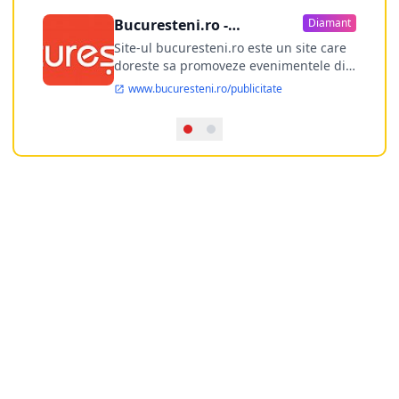
Bucuresteni.ro -
Diamant
publicitate online
Site-ul bucuresteni.ro este un site care
doreste sa promoveze evenimentele din
Bucuresti si nu numai, sa puna la
www.bucuresteni.ro/publicitate
dispozitia utilizatorului cea mai
performanta harta electronica a
Bucuresti-ului, si in acelasi timp sa
ofere posibilitatea firmel...