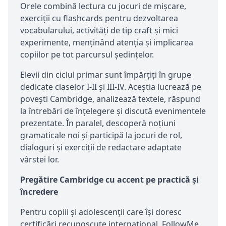
Orele combină lectura cu jocuri de mișcare,
exerciții cu flashcards pentru dezvoltarea
vocabularului, activități de tip craft și mici
experimente, menținând atenția și implicarea
copiilor pe tot parcursul ședințelor.
Elevii din ciclul primar sunt împărțiți în grupe
dedicate claselor I-II și III-IV. Aceștia lucrează pe
povești Cambridge, analizează textele, răspund
la întrebări de înțelegere și discută evenimentele
prezentate. În paralel, descoperă noțiuni
gramaticale noi și participă la jocuri de rol,
dialoguri și exerciții de redactare adaptate
vârstei lor.
Pregătire Cambridge cu accent pe practică și
încredere
Pentru copiii și adolescenții care își doresc
certificări recunoscute internațional, FollowMe