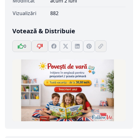
Modificat
acum 2 luni
Vizualizări
882
Votează & Distribuie
0