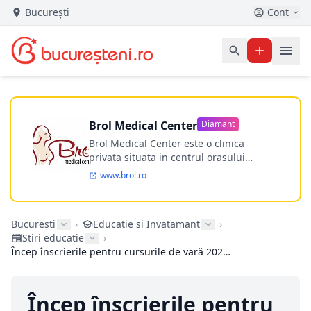
București
Cont
Brol Medical Center
Diamant
Brol Medical Center este o clinica
privata situata in centrul orasului
Timisoara avand o experienta de
www.brol.ro
aproape 21 de ani in chirurgia estetica.
Incepand din anul 2009 clinica isi
desfasoara activitatea intr-un spital
București
›
Educatie si Invatamant
›
ultramodern.
Stiri educatie
›
Încep înscrierile pentru cursurile de vară 2026 la Școala de engleză FollowMe
Încep înscrierile pentru