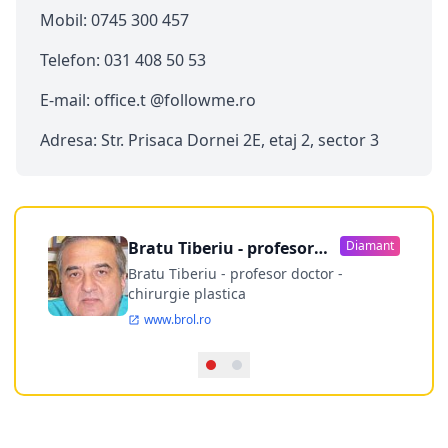
Mobil: 0745 300 457
Telefon: 031 408 50 53
E-mail: office.t @followme.ro
Adresa: Str. Prisaca Dornei 2E, etaj 2, sector 3
Bratu Tiberiu - profesor
Diamant
doctor
Bratu Tiberiu - profesor doctor -
chirurgie plastica
www.brol.ro