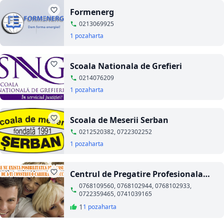
Formenerg
0213069925
1 poza
harta
Scoala Nationala de Grefieri
0214076209
1 poza
harta
Scoala de Meserii Serban
0212520382, 0722302252
1 poza
harta
Centrul de Pregatire Profesionala
Alexanders
0768109560, 0768102944, 0768102933,
0722359465, 0741039165
1
1 poza
harta