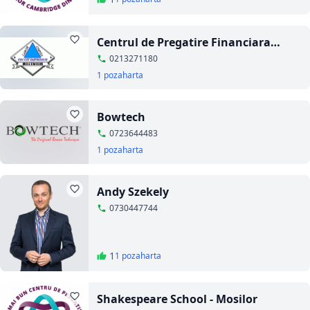
Centrul de Pregatire Financiara
Millenium
0213271180
1 poza
harta
Bowtech
0723644483
1 poza
harta
Andy Szekely
0730447744
1
1 poza
harta
Shakespeare School - Mosilor