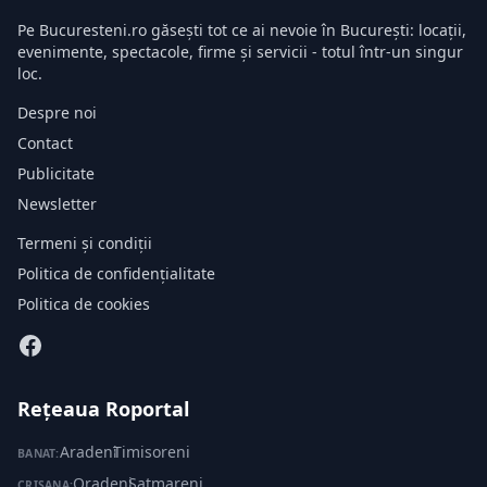
Pe Bucuresteni.ro găsești tot ce ai nevoie în București: locații,
evenimente, spectacole, firme și servicii - totul într-un singur
loc.
Despre noi
Contact
Publicitate
Newsletter
Termeni și condiții
Politica de confidențialitate
Politica de cookies
Rețeaua Roportal
Aradeni
·
Timisoreni
BANAT:
Oradeni
·
Satmareni
CRIȘANA: