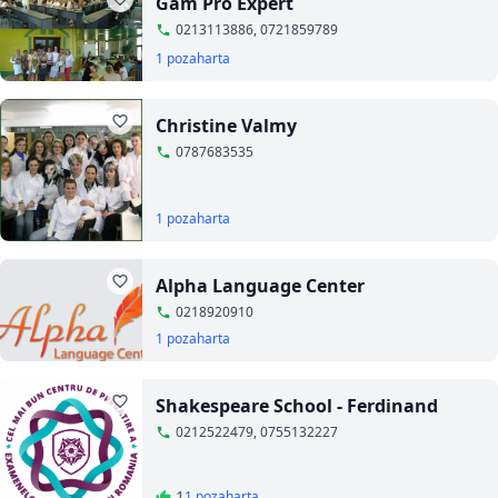
Gam Pro Expert
0213113886, 0721859789
1 poza
harta
Christine Valmy
0787683535
1 poza
harta
Alpha Language Center
0218920910
1 poza
harta
Shakespeare School - Ferdinand
0212522479, 0755132227
1
1 poza
harta