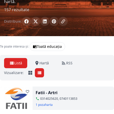
hartă.
157 rezultate
Distribuie:
Toată educația
Te poate interesa și:
Listă
Hartă
RSS
Vizualizare:
Fatii - Artri
0314025620, 0740113853
1 poza
harta