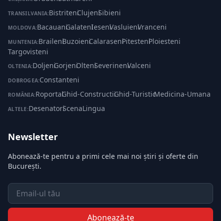
Bistriteni
·
Clujeni
·
Sibieni
TRANSILVANIA:
Bacauani
·
Galateni
·
Ieseni
·
Vasluieni
·
Vranceni
MOLDOVA:
Braileni
·
Buzoieni
·
Calaraseni
·
Pitesteni
·
Ploiesteni
·
MUNTENIA:
Targovisteni
Doljeni
·
Gorjeni
·
Olteni
·
Severineni
·
Valceni
OLTENIA:
Constanteni
DOBROGEA:
Roportal
·
Ghid-Constructii
·
Ghid-Turistic
·
Medicina-Umana
ROMÂNIA:
Desenatori
·
ScenaLingua
ALTELE:
Newsletter
Abonează-te pentru a primi cele mai noi știri și oferte din
București.
Email
Abonează-te