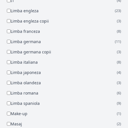
IT
(4)
Limba engleza
(23)
Limba engleza copii
(3)
Limba franceza
(8)
Limba germana
(11)
Limba germana copii
(3)
Limba italiana
(8)
Limba japoneza
(4)
Limba olandeza
(3)
Limba romana
(6)
Limba spaniola
(9)
Make-up
(1)
Masaj
(2)