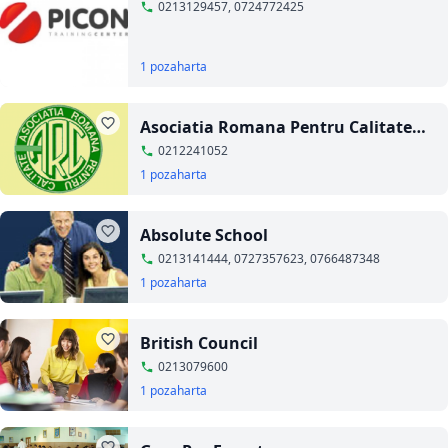
0213129457, 0724772425
1 poza
harta
Asociatia Romana Pentru Calitate
(ARC)
0212241052
1 poza
harta
Absolute School
0213141444, 0727357623, 0766487348
1 poza
harta
British Council
0213079600
1 poza
harta