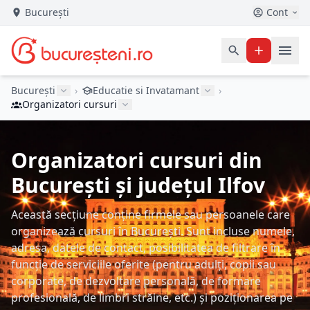
București
Cont
București
›
Educatie si Invatamant
›
Organizatori cursuri
Organizatori cursuri din
București și județul Ilfov
Această secțiune conține firmele sau persoanele care
organizează cursuri în București. Sunt incluse numele,
adresa, datele de contact, posibilitatea de filtrare în
funcție de serviciile oferite (pentru adulți, copii sau
corporate, de dezvoltare personală, de formare
profesională, de limbri străine, etc.) și poziționarea pe