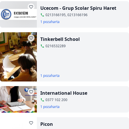
Ucecom - Grup Scolar Spiru Haret
0213166195, 0213166196
1 poza
harta
Tinkerbell School
0216532289
1 poza
harta
International House
0377 102 200
1 poza
harta
Picon