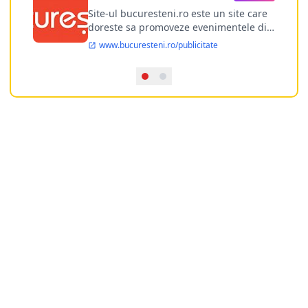
publicitate online
Site-ul bucuresteni.ro este un site care
doreste sa promoveze evenimentele din
Bucuresti si nu numai, sa puna la
www.bucuresteni.ro/publicitate
dispozitia utilizatorului cea mai
performanta harta electronica a
Bucuresti-ului, si in acelasi timp sa
ofere posibilitatea firmel...