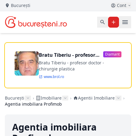
București
Cont
Bratu Tiberiu - profesor
Diamant
doctor
Bratu Tiberiu - profesor doctor -
chirurgie plastica
www.brol.ro
București
›
Imobiliare
›
Agentii Imobiliare
›
Agentia imobiliara Profimob
Agentia imobiliara