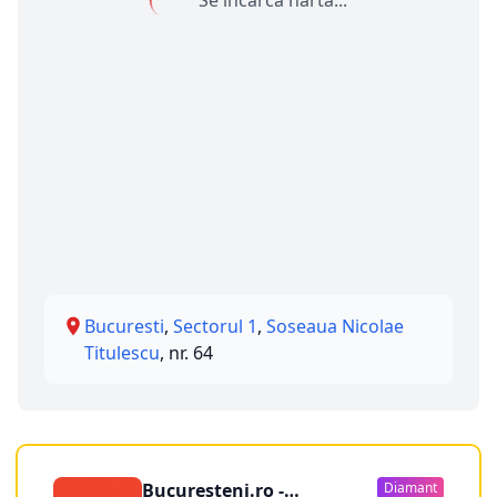
Se încarcă harta...
Bucuresti
,
Sectorul 1
,
Soseaua Nicolae
Titulescu
, nr. 64
Bucuresteni.ro -
Diamant