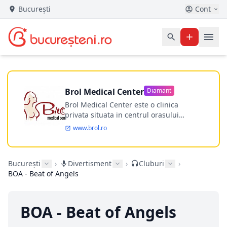
București
Cont
Brol Medical Center
Diamant
Brol Medical Center este o clinica
privata situata in centrul orasului
Timisoara avand o experienta de
www.brol.ro
aproape 21 de ani in chirurgia estetica.
Incepand din anul 2009 clinica isi
desfasoara activitatea intr-un spital
București
›
Divertisment
›
Cluburi
›
ultramodern.
BOA - Beat of Angels
BOA - Beat of Angels