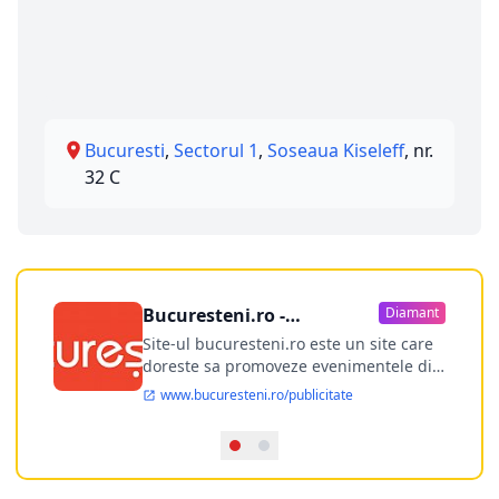
Bucuresti
,
Sectorul 1
,
Soseaua Kiseleff
, nr.
32 C
Bucuresteni.ro -
Diamant
publicitate online
Site-ul bucuresteni.ro este un site care
doreste sa promoveze evenimentele din
Bucuresti si nu numai, sa puna la
www.bucuresteni.ro/publicitate
dispozitia utilizatorului cea mai
performanta harta electronica a
Bucuresti-ului, si in acelasi timp sa
ofere posibilitatea firmel...