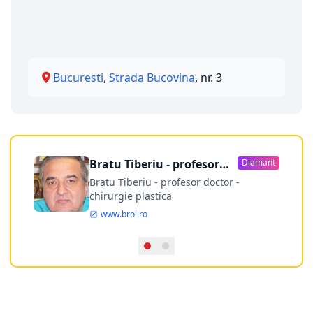
Bucuresti
,
Strada Bucovina
, nr. 3
Bratu Tiberiu - profesor
Diamant
doctor
Bratu Tiberiu - profesor doctor -
chirurgie plastica
www.brol.ro