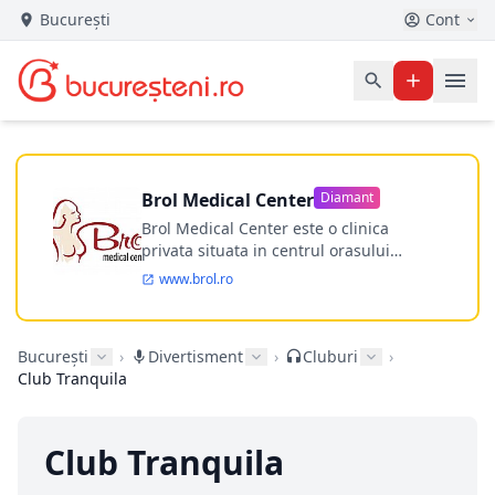
București
Cont
Brol Medical Center
Diamant
Brol Medical Center este o clinica
privata situata in centrul orasului
Timisoara avand o experienta de
www.brol.ro
aproape 21 de ani in chirurgia estetica.
Incepand din anul 2009 clinica isi
desfasoara activitatea intr-un spital
București
›
Divertisment
›
Cluburi
›
ultramodern.
Club Tranquila
Club Tranquila