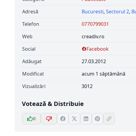
Adresă
Bucuresti
,
Sectorul 2
,
B
Telefon
0770799031
Web
creadiv.ro
Social
Facebook
Adăugat
27.03.2012
Modificat
acum 1 săptămână
Vizualizări
3012
Votează & Distribuie
0