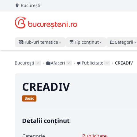
București
Hub-uri tematice
Tip conținut
Categorii
București
›
Afaceri
›
Publicitate
›
CREADIV
CREADIV
Basic
Detalii conținut
Categorie
Publicitate