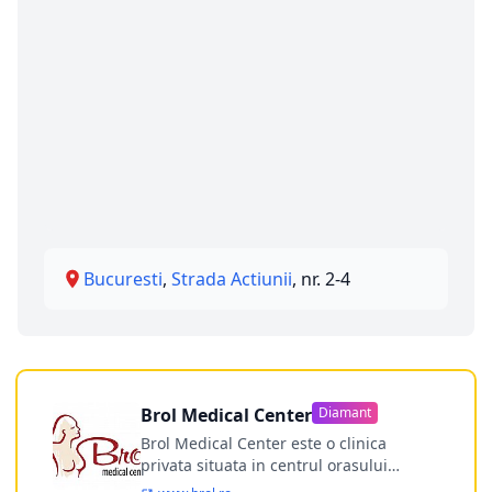
Bucuresti
,
Strada Actiunii
, nr. 2-4
Brol Medical Center
Diamant
Brol Medical Center este o clinica
privata situata in centrul orasului
Timisoara avand o experienta de