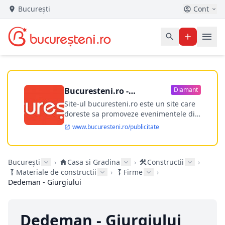
București
Cont
Bucuresteni.ro -
Diamant
publicitate online
Site-ul bucuresteni.ro este un site care
doreste sa promoveze evenimentele din
Bucuresti si nu numai, sa puna la
www.bucuresteni.ro/publicitate
dispozitia utilizatorului cea mai
performanta harta electronica a
Bucuresti-ului, si in acelasi timp sa
București
›
Casa si Gradina
›
Constructii
›
ofere posibilitatea firmel...
Materiale de constructii
›
Firme
›
Dedeman - Giurgiului
Dedeman - Giurgiului