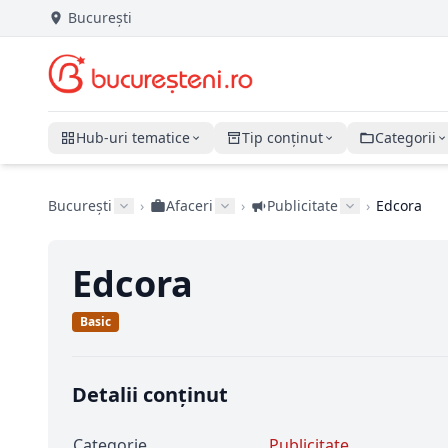
București
Hub-uri tematice
Tip conținut
Categorii
București
›
Afaceri
›
Publicitate
›
Edcora
Edcora
Basic
Detalii conținut
Categorie
Publicitate