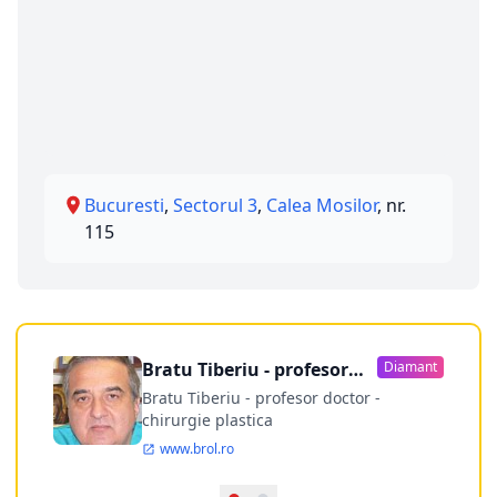
Bucuresti
,
Sectorul 3
,
Calea Mosilor
, nr.
115
Bratu Tiberiu - profesor
Diamant
doctor
Bratu Tiberiu - profesor doctor -
chirurgie plastica
www.brol.ro