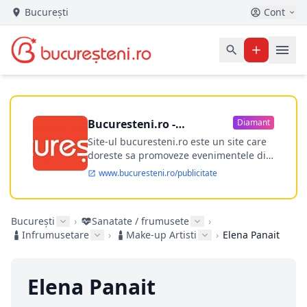
București
Cont
Bucuresteni.ro -
Diamant
publicitate online
Site-ul bucuresteni.ro este un site care
doreste sa promoveze evenimentele din
Bucuresti si nu numai, sa puna la
www.bucuresteni.ro/publicitate
dispozitia utilizatorului cea mai
performanta harta electronica a
Bucuresti-ului, si in acelasi timp sa
București
›
Sanatate / frumusete
›
ofere posibilitatea firmel...
Infrumusetare
›
Make-up Artisti
›
Elena Panait
Elena Panait