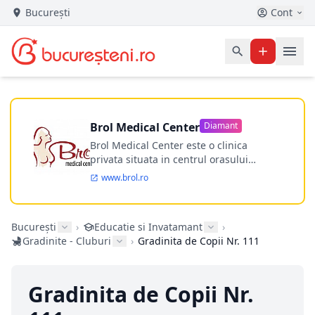
București
Cont
Brol Medical Center
Diamant
Brol Medical Center este o clinica
privata situata in centrul orasului
Timisoara avand o experienta de
www.brol.ro
aproape 21 de ani in chirurgia estetica.
Incepand din anul 2009 clinica isi
desfasoara activitatea intr-un spital
București
›
Educatie si Invatamant
›
ultramodern.
Gradinite - Cluburi
›
Gradinita de Copii Nr. 111
Gradinita de Copii Nr.