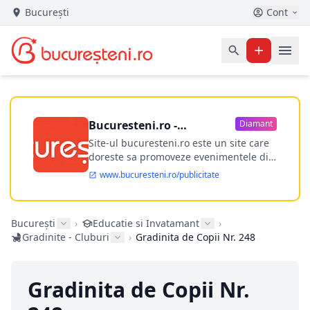
București
Cont
Bucuresteni.ro -
Diamant
publicitate online
Site-ul bucuresteni.ro este un site care
doreste sa promoveze evenimentele din
Bucuresti si nu numai, sa puna la
www.bucuresteni.ro/publicitate
dispozitia utilizatorului cea mai
performanta harta electronica a
Bucuresti-ului, si in acelasi timp sa
București
›
Educatie si Invatamant
›
ofere posibilitatea firmel...
Gradinite - Cluburi
›
Gradinita de Copii Nr. 248
Gradinita de Copii Nr.