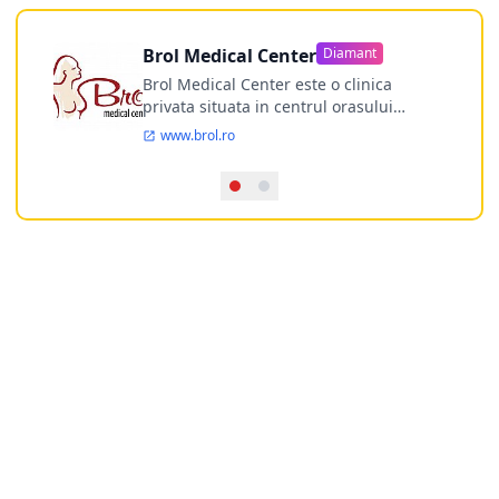
Brol Medical Center
Diamant
Brol Medical Center este o clinica
privata situata in centrul orasului
Timisoara avand o experienta de
www.brol.ro
aproape 21 de ani in chirurgia estetica.
Incepand din anul 2009 clinica isi
desfasoara activitatea intr-un spital
ultramodern.