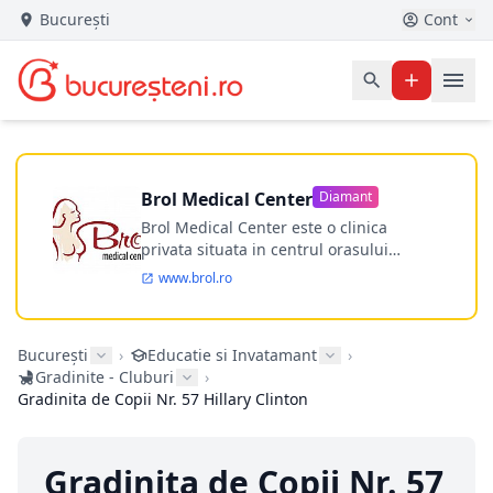
București
Cont
Brol Medical Center
Diamant
Brol Medical Center este o clinica
privata situata in centrul orasului
Timisoara avand o experienta de
www.brol.ro
aproape 21 de ani in chirurgia estetica.
Incepand din anul 2009 clinica isi
desfasoara activitatea intr-un spital
București
›
Educatie si Invatamant
›
ultramodern.
Gradinite - Cluburi
›
Gradinita de Copii Nr. 57 Hillary Clinton
Gradinita de Copii Nr. 57