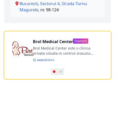
Bucuresti
,
Sectorul 4
,
Strada Turnu
Magurele
, nr. 98-124
Brol Medical Center
Diamant
Brol Medical Center este o clinica
privata situata in centrul orasului
Timisoara avand o experienta de
www.brol.ro
aproape 21 de ani in chirurgia estetica.
Incepand din anul 2009 clinica isi
desfasoara activitatea intr-un spital
ultramodern.