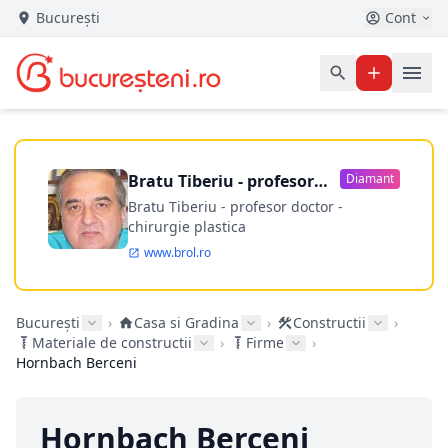
București
Cont
Bratu Tiberiu - profesor
Diamant
doctor
Bratu Tiberiu - profesor doctor -
chirurgie plastica
www.brol.ro
București
›
Casa si Gradina
›
Constructii
›
Materiale de constructii
›
Firme
›
Hornbach Berceni
Hornbach Berceni