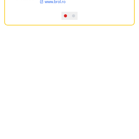
www.brol.ro
aproape 21 de ani in chirurgia estetica.
Incepand din anul 2009 clinica isi
desfasoara activitatea intr-un spital
ultramodern.