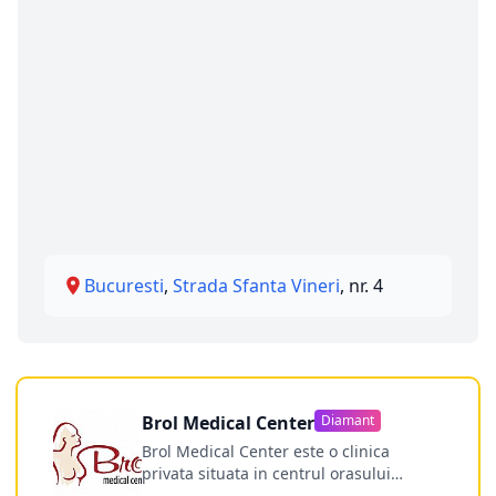
Bucuresti
,
Strada Sfanta Vineri
, nr. 4
Brol Medical Center
Diamant
Brol Medical Center este o clinica
privata situata in centrul orasului
Timisoara avand o experienta de