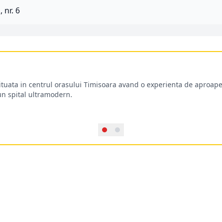
a
, nr. 6
situata in centrul orasului Timisoara avand o experienta de aproape
-un spital ultramodern.