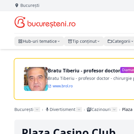
București
Hub-uri tematice
Tip conținut
Categorii
Bratu Tiberiu - profesor doctor
Diama
Bratu Tiberiu - profesor doctor - chirurgie 
www.brol.ro
București
›
Divertisment
›
Cazinouri
›
Plaza
Plaza Casino Club