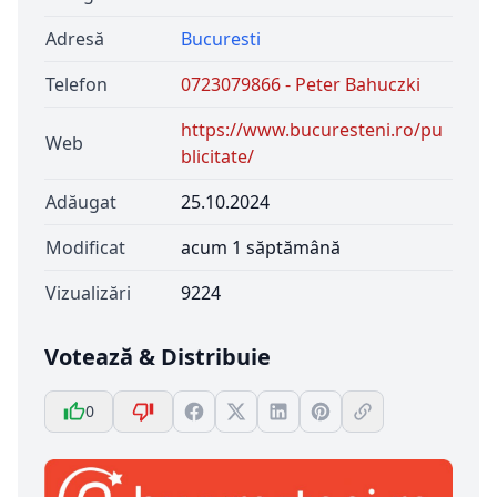
Adresă
Bucuresti
Telefon
0723079866 - Peter Bahuczki
https://www.bucuresteni.ro/pu
Web
blicitate/
Adăugat
25.10.2024
Modificat
acum 1 săptămână
Vizualizări
9224
Votează & Distribuie
0