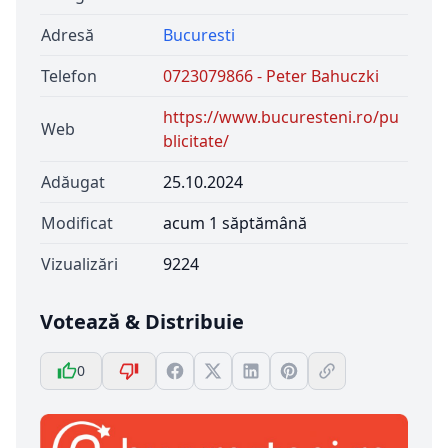
Adresă
Bucuresti
Telefon
0723079866 - Peter Bahuczki
https://www.bucuresteni.ro/pu
Web
blicitate/
Adăugat
25.10.2024
Modificat
acum 1 săptămână
Vizualizări
9224
Votează & Distribuie
0