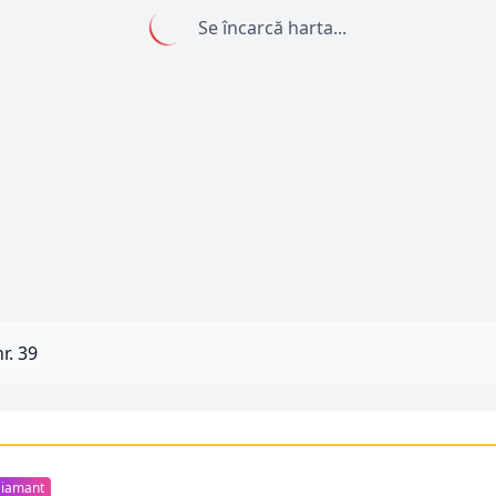
Se încarcă harta...
nr. 39
iamant