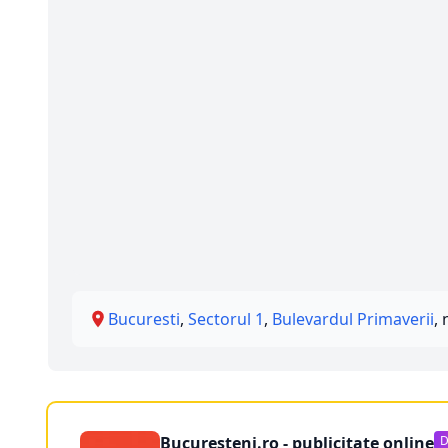
Bucuresti
,
Sectorul 1
,
Bulevardul Primaverii
, 
Bucuresteni.ro - publicitate online
D