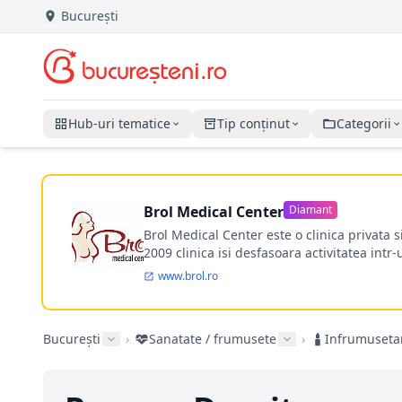
București
Hub-uri tematice
Tip conținut
Categorii
Brol Medical Center
Diamant
Brol Medical Center este o clinica privata 
2009 clinica isi desfasoara activitatea intr
www.brol.ro
București
›
Sanatate / frumusete
›
Infrumuseta