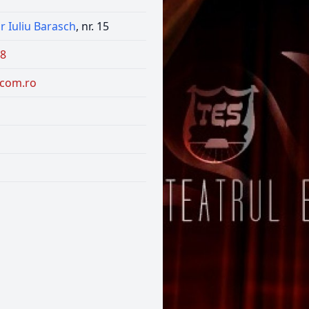
r Iuliu Barasch
, nr. 15
98
c.com.ro