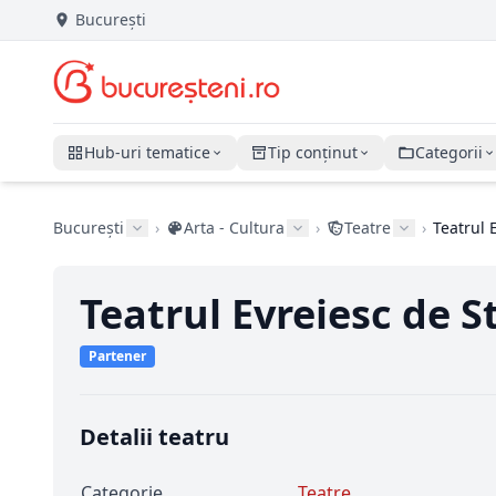
București
Hub-uri tematice
Tip conținut
Categorii
București
›
Arta - Cultura
›
Teatre
›
Teatrul 
Teatrul Evreiesc de S
Partener
Detalii teatru
Categorie
Teatre