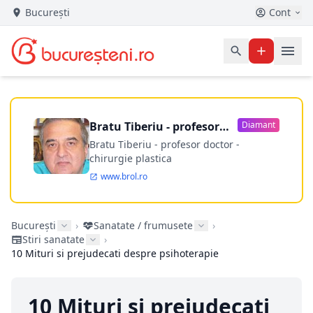
București
Cont
Bratu Tiberiu - profesor
Diamant
doctor
Bratu Tiberiu - profesor doctor -
chirurgie plastica
www.brol.ro
București
›
Sanatate / frumusete
›
Stiri sanatate
›
10 Mituri si prejudecati despre psihoterapie
10 Mituri si prejudecati