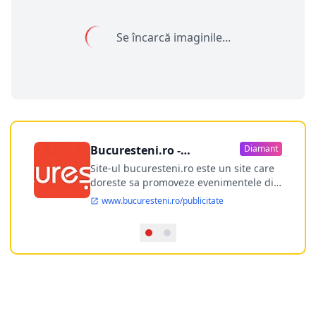
Se încarcă imaginile...
Bucuresteni.ro -
Diamant
publicitate online
Site-ul bucuresteni.ro este un site care
doreste sa promoveze evenimentele din
Bucuresti si nu numai, sa puna la
www.bucuresteni.ro/publicitate
dispozitia utilizatorului cea mai
performanta harta electronica a
Bucuresti-ului, si in acelasi timp sa
ofere posibilitatea firmel...