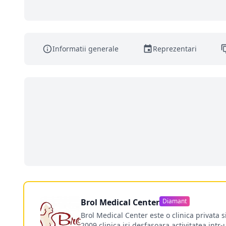
Informatii generale
Reprezentari
Brol Medical Center
Diamant
Brol Medical Center este o clinica privata 
2009 clinica isi desfasoara activitatea intr