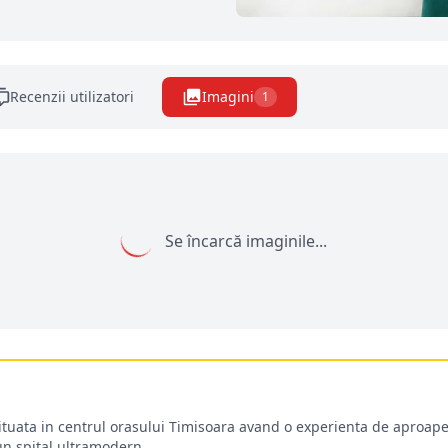
Recenzii utilizatori
Imagini
1
Se încarcă imaginile...
situata in centrul orasului Timisoara avand o experienta de aproape
-un spital ultramodern.