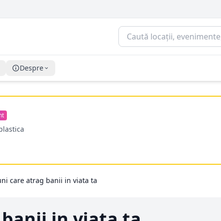
Despre
nt
plastica
uni care atrag banii in viata ta
banii in viata ta