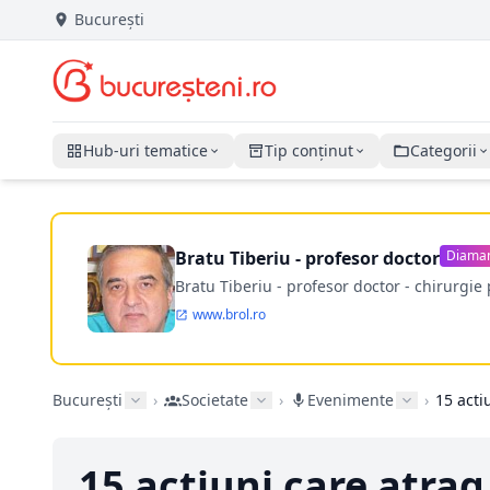
București
Hub-uri tematice
Tip conținut
Categorii
Bratu Tiberiu - profesor doctor
Diama
Bratu Tiberiu - profesor doctor - chirurgie 
www.brol.ro
București
›
Societate
›
Evenimente
›
15 acti
15 actiuni care atrag 