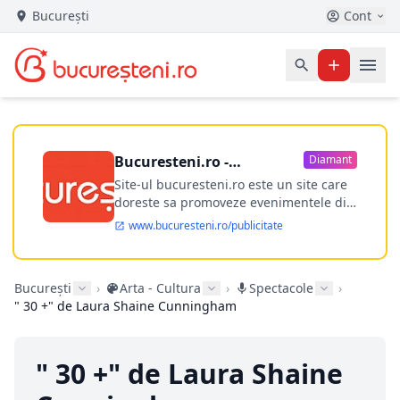
București
Cont
Bucuresteni.ro -
Diamant
publicitate online
Site-ul bucuresteni.ro este un site care
doreste sa promoveze evenimentele din
Bucuresti si nu numai, sa puna la
www.bucuresteni.ro/publicitate
dispozitia utilizatorului cea mai
performanta harta electronica a
Bucuresti-ului, si in acelasi timp sa
București
›
Arta - Cultura
›
Spectacole
›
ofere posibilitatea firmel...
" 30 +" de Laura Shaine Cunningham
" 30 +" de Laura Shaine