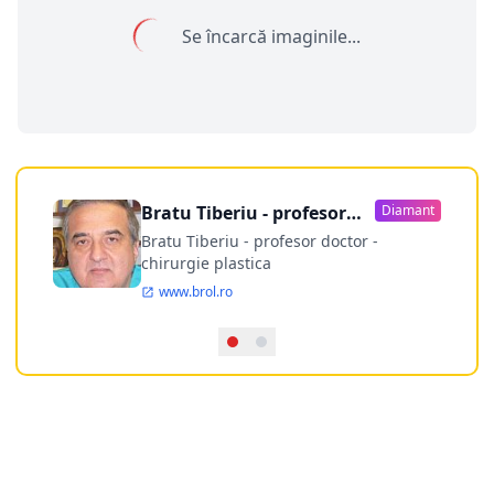
Se încarcă imaginile...
Bratu Tiberiu - profesor
Diamant
doctor
Bratu Tiberiu - profesor doctor -
chirurgie plastica
www.brol.ro