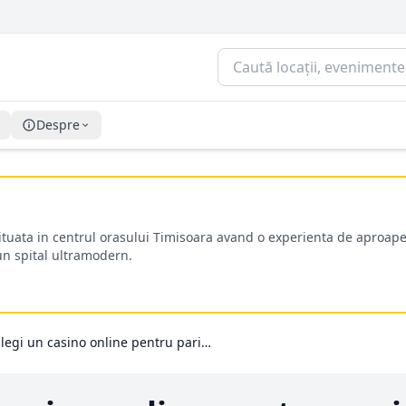
Despre
situata in centrul orasului Timisoara avand o experienta de aproape
-un spital ultramodern.
4 motive să alegi un casino online pentru pariuri sportive