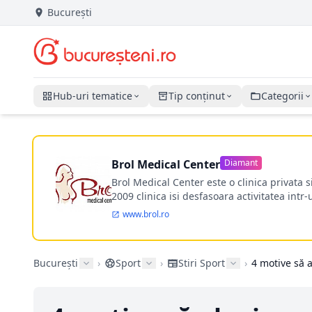
București
Hub-uri tematice
Tip conținut
Categorii
Brol Medical Center
Diamant
Brol Medical Center este o clinica privata 
2009 clinica isi desfasoara activitatea intr
www.brol.ro
București
›
Sport
›
Stiri Sport
›