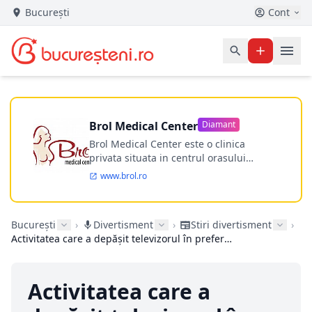
București
Cont
Brol Medical Center
Diamant
Brol Medical Center este o clinica
privata situata in centrul orasului
Timisoara avand o experienta de
www.brol.ro
aproape 21 de ani in chirurgia estetica.
Incepand din anul 2009 clinica isi
desfasoara activitatea intr-un spital
București
›
Divertisment
›
Stiri divertisment
›
ultramodern.
Activitatea care a depășit televizorul în preferințele românilor
Activitatea care a