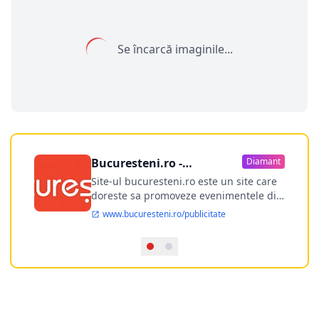
Se încarcă imaginile...
Bucuresteni.ro -
Diamant
publicitate online
Site-ul bucuresteni.ro este un site care
doreste sa promoveze evenimentele din
Bucuresti si nu numai, sa puna la
www.bucuresteni.ro/publicitate
dispozitia utilizatorului cea mai
performanta harta electronica a
Bucuresti-ului, si in acelasi timp sa
ofere posibilitatea firmel...